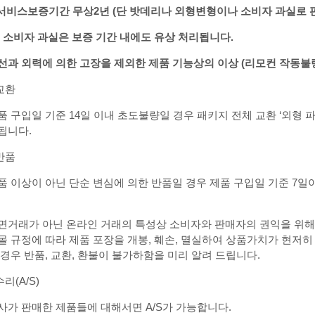
️서비스보증기간
무상
2
년
(
단
밧데리
나 외형변형이나 소비자 과실로
,
소비자
과실은
보증
기간
내에도
유상
처리됩니다
.
선과
외력에
의한
고장을
제외한
제품
기능상의
이상
(
리모컨
작동불
교환
품 구입일 기준 14일 이내 초도불량일 경우 패키지 전체 교환 ‘외형 파
됩니다.
반품
품 이상이 아닌 단순 변심에 의한 반품일 경우 제품 구입일 기준 7
면거래가 아닌 온라인 거래의 특성상 소비자와 판매자의 권익을 위해
몰 규정에 따라 제품 포장을 개봉, 훼손, 멸실하여 상품가치가 현저히
 경우 반품, 교환, 환불이 불가하함을 미리 알려 드립니다.
리(A/S)
사가 판매한 제품들에 대해서면 A/S가 가능합니다.