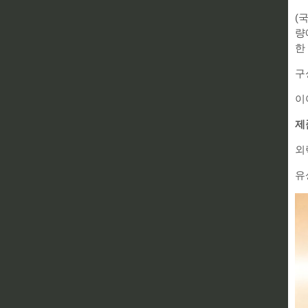
(
량
한
구
이
제
외
유