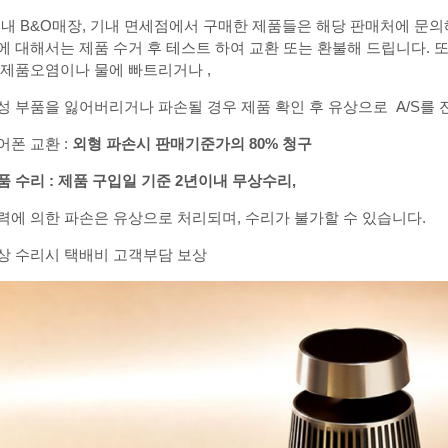
국내 B&O매장, 기내 면세점에서 구매한 제품들은 해당 판매처에 문의
에 대해서는 제품 수거 후 테스트 하여 교환 또는 환불해 드립니다. 또
 제품오염이나 물에 빠트리거나 ,
성 부품을 잃어버리거나 파손될 경우 제품 확인 후 유상으로 A/S를 
어폰 교환 :
외형
파손시
판매기준가의
80%
청구
품
수리
:
제품
구입일
기준
2
년
이내
무상수리
,
력에 의한 파손은 유상으로 처리되며, 수리가 불가할 수 있습니다.
상 수리시 택배비 고객부담 보상