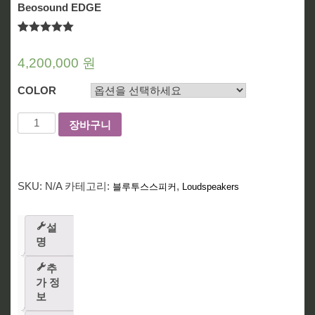
Beosound EDGE
(
3
개의 고객 상품평)
11.00
2
개의 고객 평가를 기
준으로 5점 만점에
점으로
4,200,000
원
평가됨
COLOR
장바구니
SKU:
N/A
카테고리:
,
블루투스스피커
Loudspeakers
설
명
추
가 정
보