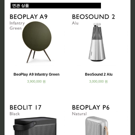
연관 상품
BeoPlay A9 Infantry Green
BeoSound 2 Alu
3,900,000
원
3,000,000
원