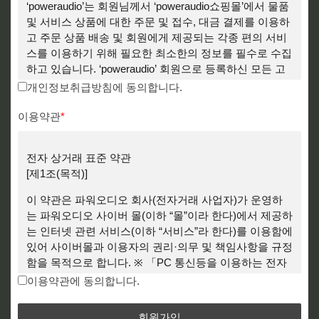
‘poweraudio’는 회원님께서 ‘poweraudio쇼핑몰’에서 물품
및 서비스 상품에 대한 주문 및 접수, 대금 결제를 이용하
고 주문 상품 배송 및 회원에게 제공되는 각종 편의 서비
스를 이용하기 위해 필요한 최소한의 정보를 필수로 수집
하고 있습니다. ‘poweraudio’ 회원으로 등록하신 모든 고
객의 개인정보는 위에서 밝힌 목적이외에는 절대로 사용
개인정보취급방침에 동의합니다.
될 수 없으나 회원 개인정보의 사용 목적과 용도가 변경
될 경우에 반드시 ‘poweraudio’ 회원으로 등록하신 모든
이용약관
*
회원님께 동의를 구할 것입니다.
[개인정보 수집 항목]
전자 상거래 표준 약관
‘poweraudio’ 회원을 대상으로 각종 서비스를 제공하기
[제1조(목적)]
위해 제공받는 필수 회원 정보는 다음과 같습니다.
이 약관은 파워오디오 회사(전자거래 사업자)가 운영하
① 성명
는 파워오디오 사이버 몰(이하 “몰”이라 한다)에서 제공하
② 주민등록번호
는 인터넷 관련 서비스(이하 “서비스”라 한다)를 이용함에
③ 이메일주소
있어 사이버몰과 이용자의 권리·의무 및 책임사항을 규정
④ 비밀번호
함을 목적으로 합니다. ※ 「PC 통신등을 이용하는 전자
⑤ 주소
거래에 대해서도 그 성질에 반하지 않는 한 이 약관을 준
이용약관에 동의합니다.
⑥ 전화번호
용합니다」
일부 물품 및 서비스 상품에 대한 주문 및 접수시에 고객